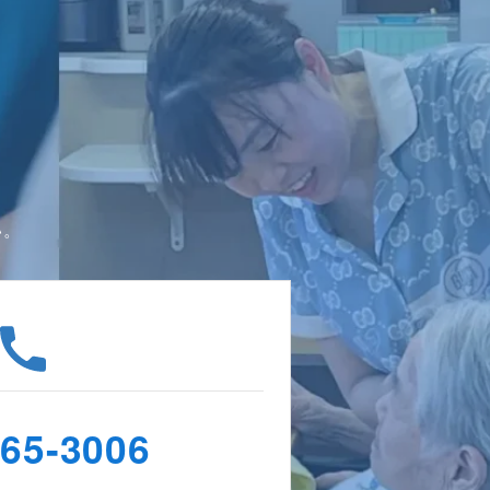
い。
265-3006